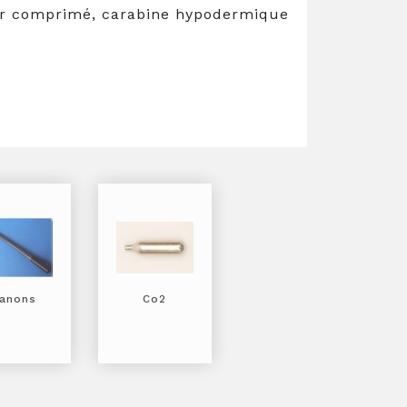
air comprimé, carabine hypodermique
anons
Co2