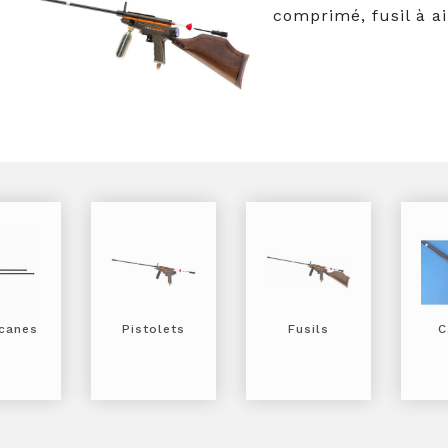
comprimé, fusil à 
canes
Pistolets
Fusils
C