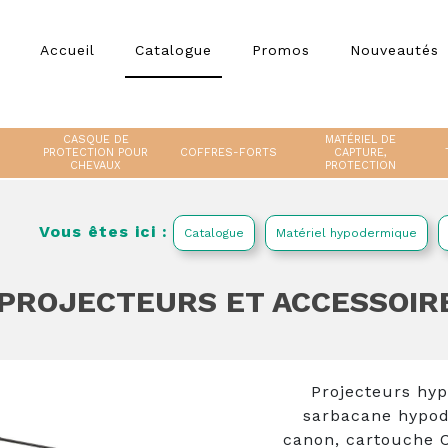
Accueil
Catalogue
Promos
Nouveautés
CASQUE DE
MATÉRIEL DE
PROTECTION POUR
COFFRES-FORTS
CAPTURE,
CHEVAUX
PROTECTION
Vous êtes ici :
Catalogue
Matériel hypodermique
PROJECTEURS ET ACCESSOIR
Projecteurs hy
sarbacane hypod
canon, cartouche C