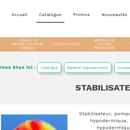
Accueil
Catalogue
Promos
Nouveautés
CASQUE DE
MATÉRIEL DE
PROTECTION POUR
COFFRES-FORTS
CAPTURE,
CHEVAUX
PROTECTION
Vous êtes ici :
Catalogue
Matériel hypodermique
Access
STABILISAT
Stabilisateur, pomp
hypodermique, 
hypodermique