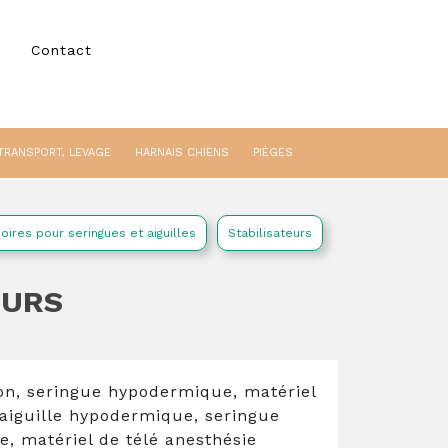
Contact
TRANSPORT, LEVAGE
HARNAIS CHIENS
PIÈGES
oires pour seringues et aiguilles
Stabilisateurs
EURS
on, seringue hypodermique, matériel
aiguille hypodermique, seringue
, matériel de télé anesthésie